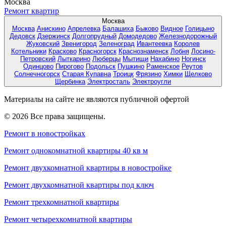
Москва
Ремонт квартир
Москва
Москва
Анискино
Апрелевка
Балашиха
Быково
Видное
Голицыно
Дедовск
Дзержинск
Долгопрудный
Домодедово
Железнодорожный
Жуковский
Звенигород
Зеленоград
Ивантеевка
Королев
Котельники
Красково
Красногорск
Краснознаменск
Лобня
Лосино-
Петровский
Лыткарино
Люберцы
Мытищи
Нахабино
Ногинск
Одинцово
Пирогово
Подольск
Пушкино
Раменское
Реутов
Солнечногорск
Старая Купавна
Троицк
Фрязино
Химки
Щелково
Щербинка
Электросталь
Электроугли
Материалы на сайте не являются публичной офертой
© 2026 Все права защищены.
Ремонт в новостройках
Ремонт однокомнатной квартиры 40 кв м
Ремонт двухкомнатной квартиры в новостройке
Ремонт двухкомнатной квартиры под ключ
Ремонт трехкомнатной квартиры
Ремонт четырехкомнатной квартиры