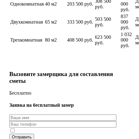
308 500
Д
Однокомнатная
40 м2
203 500 руб.
000
руб.
м
руб.
837
503 500
Д
Двухкомнатная
65 м2
333 500 руб.
000
руб.
м
руб.
1 032
623 500
Д
Трехкомнатная
80 м2
408 500 руб.
000
руб.
м
руб.
Вызовите замерщика для составления
сметы
Бесплатно
Заявка на бесплатный замер