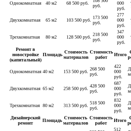
108 500
Однокомнатная
40 м2
68 500 руб.
000
руб.
руб.
277
173 500
Двухкомнатная
65 м2
103 500 руб.
000
руб.
руб.
347
218 500
Трехкомнатная
80 м2
128 500 руб.
000
руб.
руб.
Ремонт в
Стоимость
Стоимость
новостройке
Площадь
Итого
материалов
работ
р
(капитальный)
422
268 500
Д
Однокомнатная
40 м2
153 500 руб.
000
руб.
м
руб.
687
428 500
Д
Двухкомнатная
65 м2
258 500 руб.
000
руб.
м
руб.
832
518 500
Д
Трехкомнатная
80 м2
313 500 руб.
000
руб.
м
руб.
Дизайнерский
Стоимость
Стоимость
Площадь
Итого
ремонт
материалов
работ
р
512