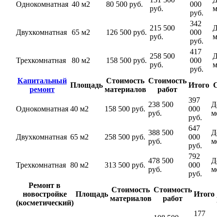
Однокомнатная
40 м2
80 500 руб.
000
руб.
м
руб.
342
215 500
Д
Двухкомнатная
65 м2
126 500 руб.
000
руб.
м
руб.
417
258 500
Д
Трехкомнатная
80 м2
158 500 руб.
000
руб.
м
руб.
Капитальный
Стоимость
Стоимость
Площадь
Итого
ремонт
материалов
работ
397
238 500
Д
Однокомнатная
40 м2
158 500 руб.
000
руб.
м
руб.
647
388 500
Д
Двухкомнатная
65 м2
258 500 руб.
000
руб.
м
руб.
792
478 500
Д
Трехкомнатная
80 м2
313 500 руб.
000
руб.
м
руб.
Ремонт в
Стоимость
Стоимость
новостройке
Площадь
Итого
материалов
работ
(косметический)
177