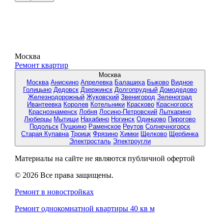
Москва
Ремонт квартир
Москва
Москва
Анискино
Апрелевка
Балашиха
Быково
Видное
Голицыно
Дедовск
Дзержинск
Долгопрудный
Домодедово
Железнодорожный
Жуковский
Звенигород
Зеленоград
Ивантеевка
Королев
Котельники
Красково
Красногорск
Краснознаменск
Лобня
Лосино-Петровский
Лыткарино
Люберцы
Мытищи
Нахабино
Ногинск
Одинцово
Пирогово
Подольск
Пушкино
Раменское
Реутов
Солнечногорск
Старая Купавна
Троицк
Фрязино
Химки
Щелково
Щербинка
Электросталь
Электроугли
Материалы на сайте не являются публичной офертой
© 2026 Все права защищены.
Ремонт в новостройках
Ремонт однокомнатной квартиры 40 кв м